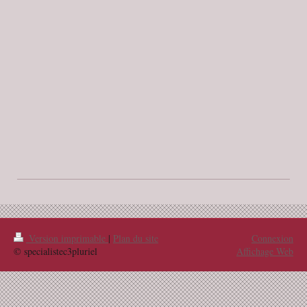
Version imprimable
|
Plan du site
Connexion
© specialistec3pluriel
Affichage Web